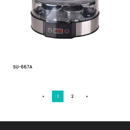
SU-667A
«
1
2
»